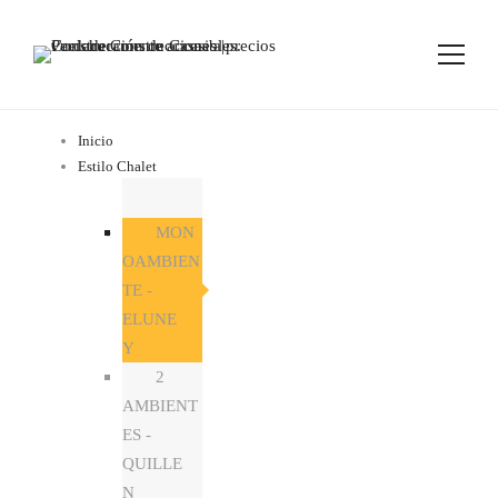
Inicio
Estilo Chalet
MON
OAMBIEN
TE -
ELUNE
Y
2
AMBIENT
ES -
QUILLE
N